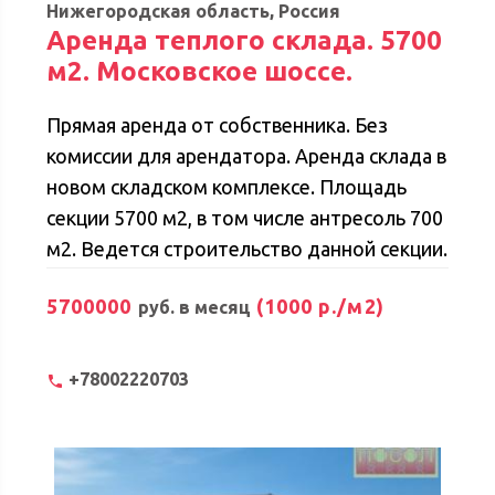
Нижегородская область, Россия
водоотведение, - интернет. - отопление в
Аренда теплого склада. 5700
офисных помещениях. - вывоз ТБО по
м2. Московское шоссе.
договоренности в зависимости от
трафика. - возможна дополнительно
Прямая аренда от собственника. Без
аренда открытой асфальтированной
комиссии для арендатора. Аренда склада в
площадки на территории комплекса под
новом складском комплексе. Площадь
парковку либо хранения грузов - 70 руб./
секции 5700 м2, в том числе антресоль 700
м2. Срок аренды: Договор субаренды на 11
м2. Ведется строительство данной секции.
месяцев с возможностью пролонгации
Плановая готовность: 1 декабря 2024 года.
5700000
(1000 р./м2)
руб. в месяц
Гарантийное обеспечение: один месяц
Адрес: Нижний Новгород, Московское
арендной платы, включая НДС.
шоссе, д. 300. Склад находится в 100
метрах от трассы М-7, от Московского
+78002220703
шоссе. 200 метров до остановки
общественного транспорта.
Характеристики склада: Общая площадь