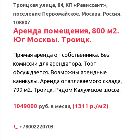
Троицкая улица, 84, КП «Рависсант»,
поселение Первомайское, Москва, Россия,
108807
Аренда помещения, 800 м2.
Юг Москвы. Троицк.
Прямая аренда от собственника. Без
комиссии для арендатора. Торг
обсуждается. Возможны арендные
каникулы. Аренда отапливаемого склада,
799 м2. Троицк. Рядом Калужское шоссе.
От МКАДа 23 км. Не рассматриваются
1049000
(1311 р./м2)
руб. в месяц
направления деятельности арендатора:
легкогорючие и взрывоопасные грузы.
Адрес: Троицкая улица, 95, деревня
+78002220703
Пучково, поселение Первомайское,