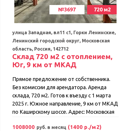
транспорта. Дополнительно оплачивается
частный сектор для поиска и проживания
№3697
720 м2
отопление, электричество,
персонала, рядом есть общежитие. -
водоснабжение, водоотведение.
общественный транспорт в шаговой
Обеспечительный платеж в размере 1
доступности (до станции МЦД-3 «Сходня»
улица Западная, вл11 с1, Горки Ленинские,
месяца аренды. Рассматриваются любые
15 минут пешком или 7 минут на автобусе);
Ленинский городской округ, Московская
виды деятельности в рамках
- удобное расположение локации для
область, Россия, 142712
действующего законодательства и норм.
Склад 720 м2 с отоплением,
успешного развития Вашего бизнеса; -Два
Юг, 9 км от МКАД
въезда-выезда на территорию -Можно
арендовать два помещения или каждое по
Прямое предложение от собственника.
отдельности Технические характеристики:
Без комиссии для арендатора. Аренда
Общая площадь: 2000 м² и 1200 м2. Можно
склада, 720 м2. Готов к въезду с 1 марта
арендовать два помещения или каждое по
2025 г. Южное направление, 9 км от МКАД
отдельности. - Этаж: 1. Отдельный вход:
по Каширскому шоссе. Адрес: Московская
есть. - Кpовля: пpoфлист, утeплитель
обл., Ленинский г.о., рп. Горки Ленинские,
Пенoплeкc, мeмбpaна; - Cтeны сендвич-
1008000
(1400 р./м2)
руб. в месяц
промзона Технопарк, Восточная ул., вл11.
панeли 120 мм; - Шаг колонн 6*12 м; -